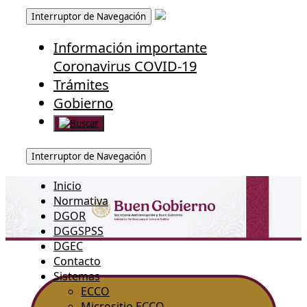
Interruptor de Navegación
Información importante
Coronavirus COVID-19
Trámites
Gobierno
Interruptor de Navegación
Inicio
Normativa
DGOR
DGGSPSS
DGEC
Contacto
Sistemas
ECCO
Micrositio ECCO