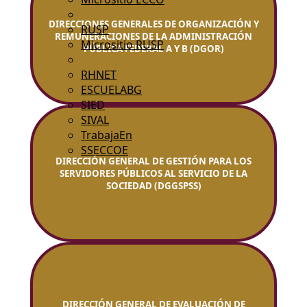
DIRECCIONES GENERALES DE ORGANIZACIÓN Y
RUSP
REMUNERACIONES DE LA ADMINISTRACIÓN
Micrositio RUSP
PÚBLICA FEDERAL A Y B (DGOR)
RHNET
ESCUELABG
SIED
SIVAL
TrabajaEn
SSECCOE
DIRECCIÓN GENERAL DE GESTIÓN PARA LOS
SERVIDORES PÚBLICOS AL SERVICIO DE LA
SOCIEDAD (DGGSPSS)
DIRECCIÓN GENERAL DE EVALUACIÓN DE