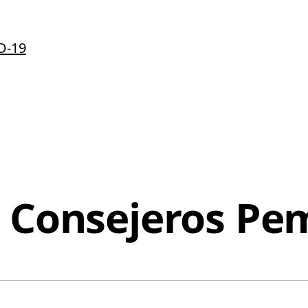
D-19
d Consejeros Pe