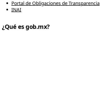
Portal de Obligaciones de Transparencia
INAI
¿Qué es gob.mx?
Es el portal único de trámites, información y p
Declaración de Accesibilidad
Aviso de privacidad integral
Aviso de privacidad simplificado
Términos y Condiciones
Política de seguridad
Marco Jurídico
Mapa de sitio