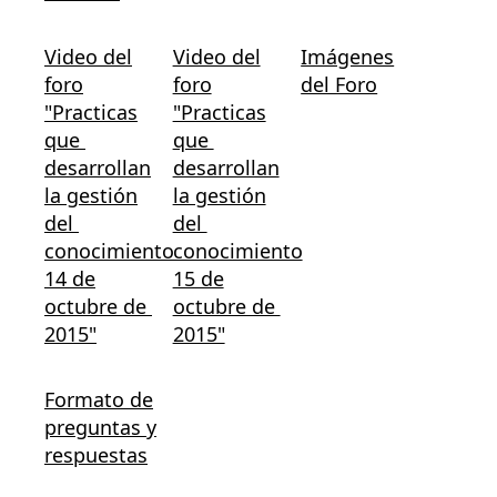
Video del
Video del
Imágenes
foro
foro
del Foro
"Practicas
"Practicas
que
que
desarrollan
desarrollan
la gestión
la gestión
del
del
conocimiento
conocimiento
14 de
15 de
octubre de
octubre de
2015"
2015"
Formato de
preguntas y
respuestas