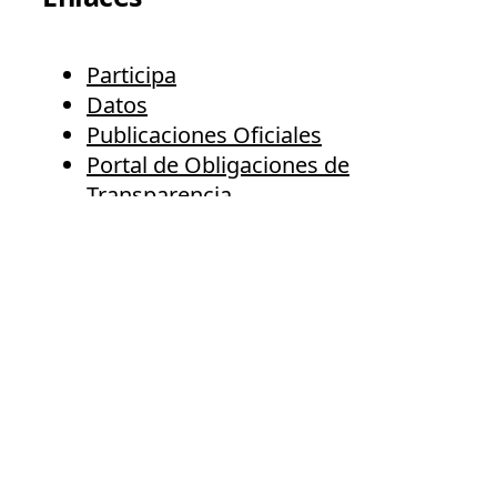
Participa
Datos
Publicaciones Oficiales
Portal de Obligaciones de
Transparencia
INAI
¿Qué es gob.mx?
Es el portal único de trámites,
información y participación ciudadana.
Leer más